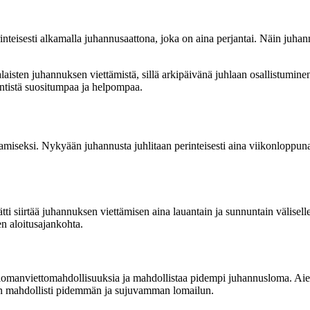
inteisesti alkamalla juhannusaattona, joka on aina perjantai. Näin juha
sten juhannuksen viettämistä, sillä arkipäivänä juhlaan osallistumine
ntistä suositumpaa ja helpompaa.
miseksi. Nykyään juhannusta juhlitaan perinteisesti aina viikonloppuna
i siirtää juhannuksen viettämisen aina lauantain ja sunnuntain välisell
en aloitusajankohta.
 lomanviettomahdollisuuksia ja mahdollistaa pidempi juhannusloma. Aie
nen mahdollisti pidemmän ja sujuvamman lomailun.