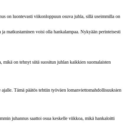
nnus on luontevasti viikonloppuun osuva juhla, sillä useimmilla on
n ja matkustaminen voisi olla hankalampaa. Nykyään perinteisesti
, mikä on tehnyt siitä suositun juhlan kaikkien suomalaisten
e ajalle. Tämä päätös tehtiin työväen lomanviettomahdollisuuksien
mmin juhannus saattoi osua keskelle viikkoa, mikä hankaloitti