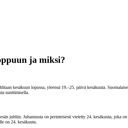
loppuun ja miksi?
hlitaan kesäkuun lopussa, yleensä 19.–25. päivä kesäkuuta. Suomalaise
ta nauttimisella.
kesän juhliin. Juhannusta on perinteisesti vietetty 24. kesäkuuta, jok
le on 24. kesäkuuta.