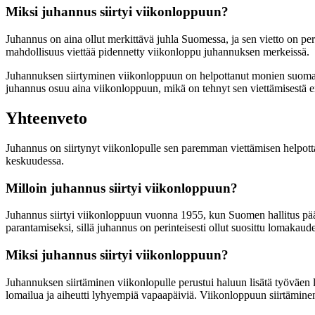
Miksi juhannus siirtyi viikonloppuun?
Juhannus on aina ollut merkittävä juhla Suomessa, ja sen vietto on per
mahdollisuus viettää pidennetty viikonloppu juhannuksen merkeissä.
Juhannuksen siirtyminen viikonloppuun on helpottanut monien suomalai
juhannus osuu aina viikonloppuun, mikä on tehnyt sen viettämisestä e
Yhteenveto
Juhannus on siirtynyt viikonlopulle sen paremman viettämisen helpotta
keskuudessa.
Milloin juhannus siirtyi viikonloppuun?
Juhannus siirtyi viikonloppuun vuonna 1955, kun Suomen hallitus päätt
parantamiseksi, sillä juhannus on perinteisesti ollut suosittu lomakaud
Miksi juhannus siirtyi viikonloppuun?
Juhannuksen siirtäminen viikonlopulle perustui haluun lisätä työväen
lomailua ja aiheutti lyhyempiä vapaapäiviä. Viikonloppuun siirtämi