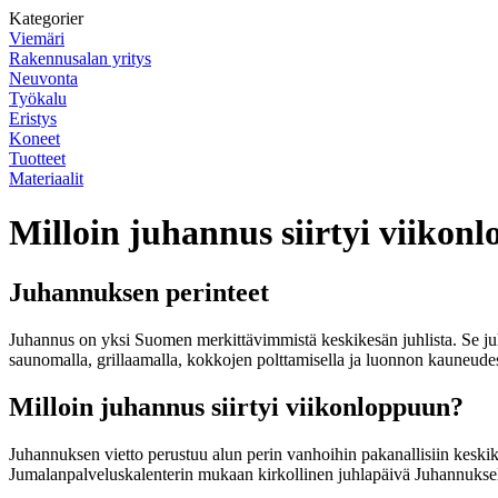
Kategorier
Viemäri
Rakennusalan yritys
Neuvonta
Työkalu
Eristys
Koneet
Tuotteet
Materiaalit
Milloin juhannus siirtyi viikon
Juhannuksen perinteet
Juhannus on yksi Suomen merkittävimmistä keskikesän juhlista. Se ju
saunomalla, grillaamalla, kokkojen polttamisella ja luonnon kauneudes
Milloin juhannus siirtyi viikonloppuun?
Juhannuksen vietto perustuu alun perin vanhoihin pakanallisiin keski
Jumalanpalveluskalenterin mukaan kirkollinen juhlapäivä Juhannuksel