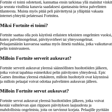
Fortnite ei toimi odotetusti, kannattaa ensin tarkistaa yllä mainitut vinkit
ja seurata virallisia kanavia saadaksesi ajantasaista tietoa palvelinten
tilanteesta. Muista myös pitää peli päivitettynä ja ylläpitää vakaata
internet-yhteyttä pelatessasi Fortnitea.
Miksi Fortnite ei toimi?
Fortnite saattaa olla pois käytöstä erilaisten teknisten ongelmien vuoksi,
kuten palvelinongelmat, päivitysvirheet tai yhteysongelmat.
Pelaajamäärän kasvaessa saattaa myös ilmetä ruuhkia, jotka vaikuttavat
pelin toimivuuteen.
Milloin Fortnite serverit aukeavat?
Fortnite serverit aukeavat yleensä säännöllisten huoltotöiden jälkeen,
jotka voivat tapahtua esimerkiksi pelin päivitysten yhteydessä. Epic
Games ilmoittaa yleensä etukäteen, milloin huoltotyöt ovat käynnissä
ja milloin pelaajat voivat odottaa palvelinten aukeavan jälleen.
Milloin Fortnite servut aukeavat?
Fortnite servut aukeavat yleensä huoltotöiden jälkeen, jotka voivat
kestää vaihtelevan ajan riippuen päivityksen laajuudesta ja
mahdollisista ongelmista, joita on tarvinnut korjata. Pelaajille pyritään