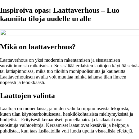
Inspiroiva opas: Laattaverhous – Luo
kauniita tiloja uudelle uralle
Mikä on laattaverhous?
Laattaverhous on yksi modernin rakentamisen ja sisustamisen
suosituimmista ratkaisuista. Se sisältää erilaisten laattojen käyttöä seinä-
tai lattiapinnoissa, mikä tuo tiloihin monipuolisuutta ja kauneutta.
Laattaverhouksen avulla voit muuttaa minkä tahansa tilan ilmeen
nopeasti ja tehokkaasti.
Laattojen valinta
Laattoja on monenlaisia, ja niiden valinta riippuu useista tekijöistä,
kuten tilan käyttötarkoituksesta, henkilökohtaisista mieltymyksistä ja
budjetista. Erityisesti keraamiset, porcellanato- ja lasilaatat ovat
suosittuja vaihtoehtoja. Keraamiset laatat ovat kestäviä ja helppoja
puhdistaa, kun taas lasilaatoilla voit luoda upeita visuaalisia efektejä.