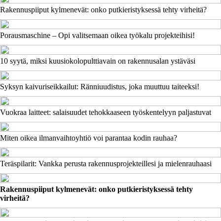
Rakennuspiiput kylmenevät: onko putkieristyksessä tehty virheitä?
Porausmaschine – Opi valitsemaan oikea työkalu projekteihisi!
10 syytä, miksi kuusiokolopulttiavain on rakennusalan ystäväsi
Syksyn kaivuriseikkailut: Ränniuudistus, joka muuttuu taiteeksi!
Vuokraa laitteet: salaisuudet tehokkaaseen työskentelyyn paljastuvat
Miten oikea ilmanvaihtoyhtiö voi parantaa kodin rauhaa?
Teräspilarit: Vankka perusta rakennusprojekteillesi ja mielenrauhaasi
Rakennuspiiput kylmenevät: onko putkieristyksessä tehty
virheitä?