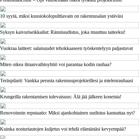
10 syytä, miksi kuusiokolopulttiavain on rakennusalan ystäväsi
Syksyn kaivuriseikkailut: Ränniuudistus, joka muuttuu taiteeksi!
Vuokraa laitteet: salaisuudet tehokkaaseen työskentelyyn paljastuvat
Miten oikea ilmanvaihtoyhtiö voi parantaa kodin rauhaa?
Teräspilarit: Vankka perusta rakennusprojekteillesi ja mielenrauhaasi
Krungeilla rakentamisen tulevaisuus: Älä jää jälkeen koneista!
Renovoinnin reputaatio: Miksi ajankohtainen uudistus kannattaa nyt?
Kuinka nosturiautojen kuljetus voi tehdä elämästäsi kevyempää?