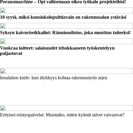
Porausmaschine – Opi valitsemaan oikea työkalu projekteihisi!
10 syytä, miksi kuusiokolopulttiavain on rakennusalan ystäväsi
Syksyn kaivuriseikkailut: Ränniuudistus, joka muuttuu taiteeksi!
Vuokraa laitteet: salaisuudet tehokkaaseen työskentelyyn
paljastuvat
Insulation knife: kun älykkyys kohtaa rakennustyön arjen
Erityiset eristyspalvelut: Muistatko, miten kylmät talvet vaivasivat?