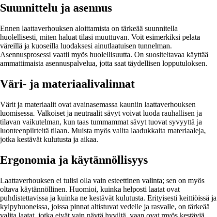
Suunnittelu ja asennus
Ennen laattaverhouksen aloittamista on tärkeää suunnitella
huolellisesti, miten haluat tilasi muuttuvan. Voit esimerkiksi pelata
väreillä ja kuoseilla luodaksesi ainutlaatuisen tunnelman.
Asennusprosessi vaatii myös huolellisuutta. On suositeltavaa käyttää
ammattimaista asennuspalvelua, jotta saat täydellisen lopputuloksen.
Väri- ja materiaalivalinnat
Värit ja materiaalit ovat avainasemassa kauniin laattaverhouksen
luomisessa. Valkoiset ja neutraalit sävyt voivat luoda rauhallisen ja
tilavan vaikutelman, kun taas tummammat sävyt tuovat syvyyttä ja
luonteenpiirteitä tilaan. Muista myös valita laadukkaita materiaaleja,
jotka kestävät kulutusta ja aikaa.
Ergonomia ja käytännöllisyys
Laattaverhouksen ei tulisi olla vain esteettinen valinta; sen on myös
oltava käytännöllinen. Huomioi, kuinka helposti laatat ovat
puhdistettavissa ja kuinka ne kestävät kulutusta. Erityisesti keittiöissä ja
kylpyhuoneissa, joissa pinnat altistuvat vedelle ja rasvalle, on tärkeää
valita laatat, jotka eivät vain näytä hyviltä, vaan ovat myös kestäviä.