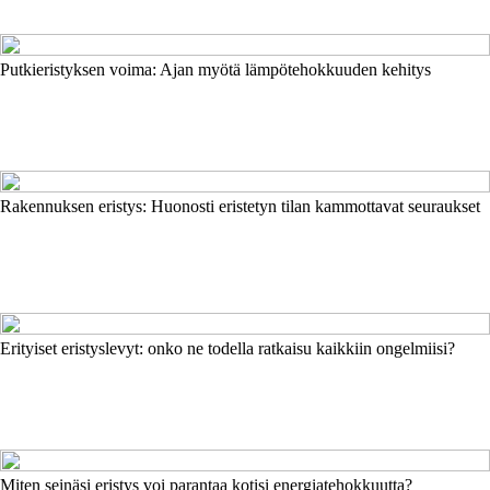
Putkieristyksen voima: Ajan myötä lämpötehokkuuden kehitys
Rakennuksen eristys: Huonosti eristetyn tilan kammottavat seuraukset
Erityiset eristyslevyt: onko ne todella ratkaisu kaikkiin ongelmiisi?
Miten seinäsi eristys voi parantaa kotisi energiatehokkuutta?