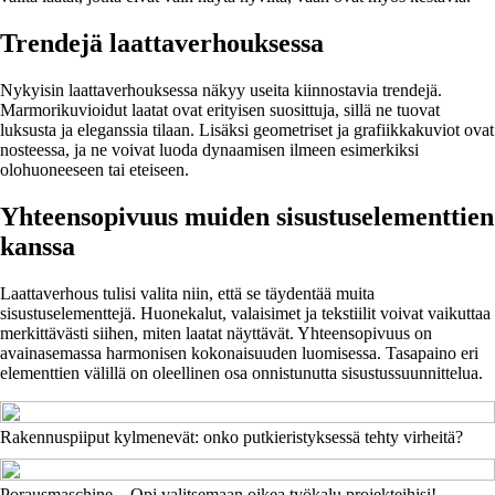
Trendejä laattaverhouksessa
Nykyisin laattaverhouksessa näkyy useita kiinnostavia trendejä.
Marmorikuvioidut laatat ovat erityisen suosittuja, sillä ne tuovat
luksusta ja eleganssia tilaan. Lisäksi geometriset ja grafiikkakuviot ovat
nosteessa, ja ne voivat luoda dynaamisen ilmeen esimerkiksi
olohuoneeseen tai eteiseen.
Yhteensopivuus muiden sisustuselementtien
kanssa
Laattaverhous tulisi valita niin, että se täydentää muita
sisustuselementtejä. Huonekalut, valaisimet ja tekstiilit voivat vaikuttaa
merkittävästi siihen, miten laatat näyttävät. Yhteensopivuus on
avainasemassa harmonisen kokonaisuuden luomisessa. Tasapaino eri
elementtien välillä on oleellinen osa onnistunutta sisustussuunnittelua.
Rakennuspiiput kylmenevät: onko putkieristyksessä tehty virheitä?
Porausmaschine – Opi valitsemaan oikea työkalu projekteihisi!